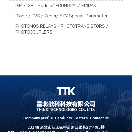
PIM / IGBT Module/ ECONOPAK/ EMIPAK
Diode / TVS / Zener/ SKY Special Parameter
PHOTOMOS RELAYS / PHOTOTRANSISTORS /
PHOTOCOUPLERS
Company profile
Products
Testers
Contact us
23148 新北市新店區中正路四維巷2弄4號5樓