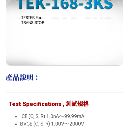
產品說明：
Test Specifications , 測試規格
ICE (O, S, R) 1.0nA～99.99mA
BVCE (O, S, R) 1.00V～2000V