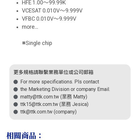
HFE 1.00～99.99K
VCESAT 0.010V～9.999V
VFBC 0.010V～9.999V
more…
※
Single chip
更多規格請聯繫業務單位或公司郵箱
For more specifications. Pls contact
the Marketing Division or company Email.
matty@ttk.com.tw (業務 Matty)
ttk15@ttk.com.tw (業務 Jesica)
ttk@ttk.com.tw (company)
相關商品：