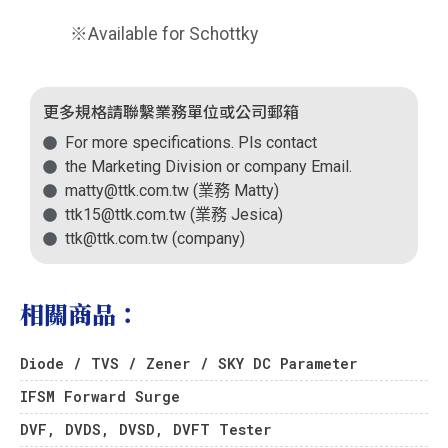
※Available for Schottky
更多規格請聯繫業務單位或公司郵箱
For more specifications. Pls contact
the Marketing Division or company Email.
matty@ttk.com.tw (業務 Matty)
ttk15@ttk.com.tw (業務 Jesica)
ttk@ttk.com.tw (company)
相關商品：
Diode / TVS / Zener / SKY DC Parameter
IFSM Forward Surge
DVF, DVDS, DVSD, DVFT Tester