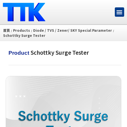
首頁
Products
Diode / TVS / Zener/ SKY Special Parameter
/
/
/
Schottky Surge Tester
Schottky Surge Tester
Product